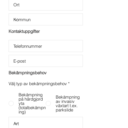
Kontaktuppgifter
Bekämpningsbehov
Välj typ av bekämpningsbehov
*
Bekämpning
Bekämpning
på hårdgjord
av invasiv
yta
växtart t.ex.
(totalbekämpn
parkslide
ing)