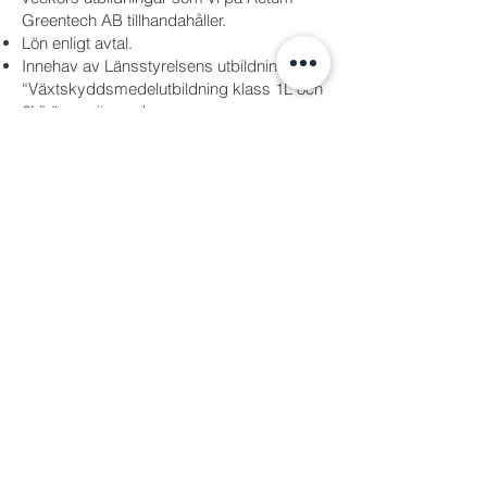
Greentech AB tillhandahåller.
Lön enligt avtal.
Innehav av Länsstyrelsens utbildning
“Växtskyddsmedelutbildning klass 1L och
2L” är meriterande.
Ansök genom att skicka CV och personligt
brev till följande e-postadress:
info@actum-greentech.se
Senast ansökningsdag är
2022-02-18